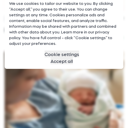
We use cookies to tailor our website to you. By clicking
“Accept all,” you agree to their use. You can change
settings at any time. Cookies personalize ads and
17/06/2024
Rozwój dziecka
content, enable social features, and analyze traffic.
Information may be shared with partners and combined
Rozwój dziecka w 2. miesiącu życia
with other data about you. Learn more in our privacy
policy. You have full control - click “Cookie settings” to
Read
adjust your preferences.
Cookie settings
Accept all