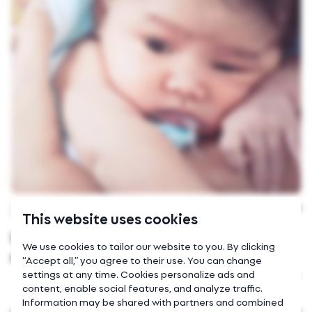
25/05/2023
Zabawy z dzieckiem
This website uses cookies
Ulewanie u niemowląt. Kiedy powinno
We use cookies to tailor our website to you. By clicking
niepokoić?
“Accept all,” you agree to their use. You can change
settings at any time. Cookies personalize ads and
Read
content, enable social features, and analyze traffic.
Information may be shared with partners and combined