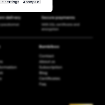
ie settings
Accept all
nt delivery
Secure payments
r paczkomat
With SSL certificate and
encryption
t
Bambiboo
Contact
ns
About us
formation
Subscription
ok
Blog
ry
Certificates
Faq