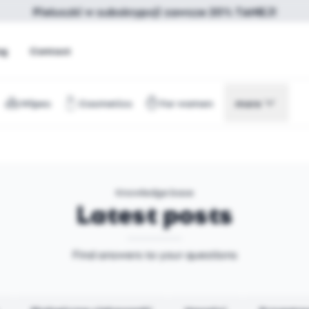
Pieluszki w subskrypcji zawsze 20% TANIEJ!
og
Contact
Wipes
Cosmetics
For women
more
Knowledge base
Latest posts
Find answers to your questions