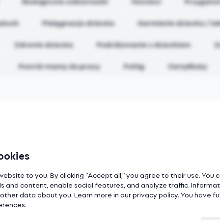
Ekologiczne ciekawostki
Nowości
Przygotow
aluch
Pielęgnacja dziecka
Karmienie dziecka / la
Zdrowie dziecka
Podróżowanie z dzieckiem
Z
Powrót mamy do pracy
Połóg
Certyfikaty
No posts found in this category
ookies
website to you. By clicking “Accept all,” you agree to their use. You
s and content, enable social features, and analyze traffic. Inform
ther data about you. Learn more in our privacy policy. You have full
ferences.