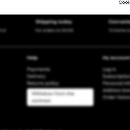
Cook
Shipping today
Convenie
 zł
For orders to 20:00
To home o
Help
My Accoun
Payments
Log in
Delivery
Subscriptio
Returns policy
Personal in
Address bo
Withdraw from the
Order histo
contract