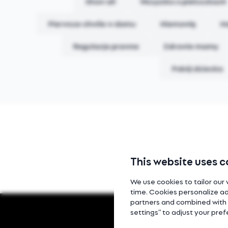
Show all
Wszystko o pieluszkach
Pierwsze chwile w domu
Niemowlę
M
Regulacje prawne
Zdrowie mamy
Pokój dziecka
This website uses c
We use cookies to tailor our 
time. Cookies personalize ad
partners and combined with o
settings” to adjust your pre