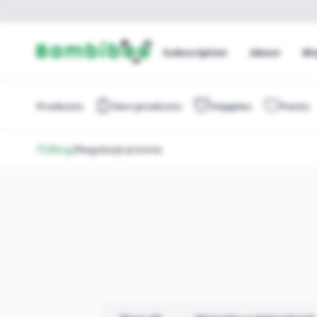
Subscription
About
Bl
Products
New products
Nappies
Pants
/
Blog
/
Regulacje prawne