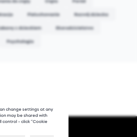
ania do ciąży
Ciąża
Poród
ktacja
Pieluchowanie
Rozwój dziecka
abawy z dzieckiem
Ekorodzicielstwo
Psychologia
 can change settings at any
ation may be shared with
 control - click “Cookie