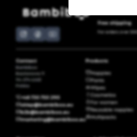
Free shipping
For orders over 300
Contact
Products
Bambiboo
Nappies
Bastionowa 11
94-274 Łódź
Pants
Polska
Wipes
Cosmetics
+48 730 750 290
For women
sklep@bambiboo.eu
Reusable nappies
b2b@bambiboo.eu
Multipacks
marketing@bambiboo.eu