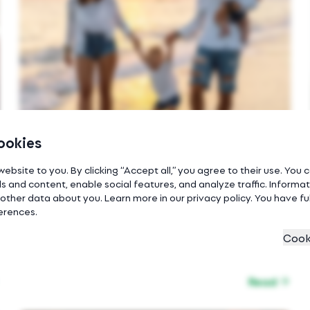
ookies
website to you. By clicking “Accept all,” you agree to their use. You
s and content, enable social features, and analyze traffic. Inform
24/07/2023
ther data about you. Learn more in our privacy policy. You have full
Psychologia
ferences.
Wakacje za granicą z niemowlakiem – 5
Cook
praktycznych porad
Read