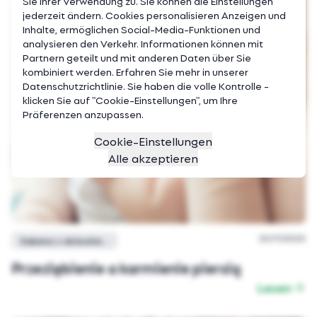
Sie ihrer Verwendung zu. Sie können die Einstellungen
jederzeit ändern. Cookies personalisieren Anzeigen und
Inhalte, ermöglichen Social-Media-Funktionen und
analysieren den Verkehr. Informationen können mit
Partnern geteilt und mit anderen Daten über Sie
kombiniert werden. Erfahren Sie mehr in unserer
Datenschutzrichtlinie. Sie haben die volle Kontrolle -
klicken Sie auf "Cookie-Einstellungen", um Ihre
Präferenzen anzupassen.
Cookie-Einstellungen
Alle akzeptieren
20/11/2022
Zabawy z dzieckiem
Przeziębienie a karmienie piersią
Lesen