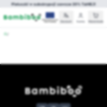
Pieluszki w subskrypcji zawsze 20% TANIEJ!
Deutsch
Konto
Warenkorb
/