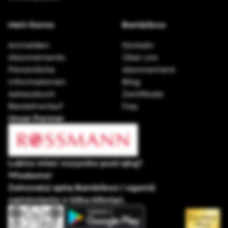
Mein Konto
Bambiboo
Anmelden
Kontakt
Abonnements
Über uns
Persönliche
Abonnement
Informationen
Blog
Adressbuch
Zertifikate
Bestellverlauf
Faq
Unser Partner
Lubisz mieć wszystko pod ręką?
Wiadomo!
Zainstaluj apkę Bambiboo i ogarnij
zamówienia w kilka kliknięć.