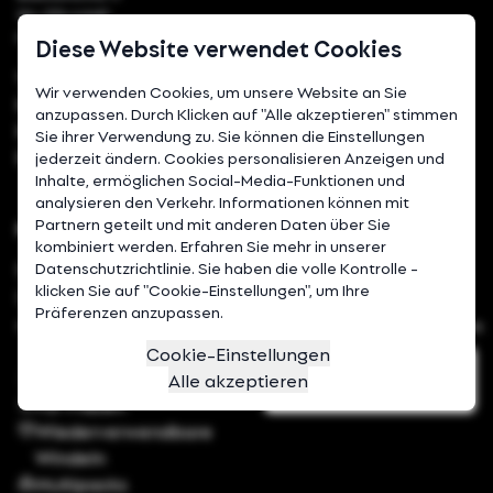
94-274 Łódź
Polska
Diese Website verwendet Cookies
+48 730 750 290
Wir verwenden Cookies, um unsere Website an Sie
sklep@bambiboo.eu
anzupassen. Durch Klicken auf "Alle akzeptieren" stimmen
b2b@bambiboo.eu
Sie ihrer Verwendung zu. Sie können die Einstellungen
marketing@bambiboo.eu
jederzeit ändern. Cookies personalisieren Anzeigen und
Inhalte, ermöglichen Social-Media-Funktionen und
analysieren den Verkehr. Informationen können mit
Partnern geteilt und mit anderen Daten über Sie
Produkte
Hilfe
kombiniert werden. Erfahren Sie mehr in unserer
Datenschutzrichtlinie. Sie haben die volle Kontrolle -
Windeln
Zahlungen
klicken Sie auf "Cookie-Einstellungen", um Ihre
Windelhosen
Lieferung
Präferenzen anzupassen.
Tücher und
Rückgabebestimmungen
Unterlagen
Cookie-Einstellungen
Withdraw from the
Kosmetika
Alle akzeptieren
contract
Für Frauen
Wiederverwendbare
Windeln
Multipacks