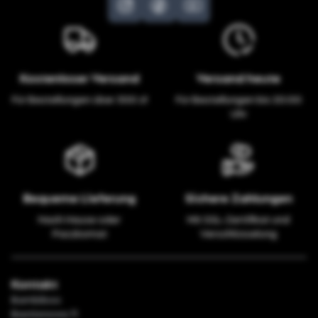
Kostenloser Versand
Versand heute
Für Bestellungen über 300 zł
Für Bestellungen bis 20:00
Uhr
Bequeme Lieferung
Sichere Zahlungen
Nach Hause oder
Mit SSL-Zertifikat und
Paczkomat
Verschlüsselung
Kontakt
Bambiboo
Bastionowa 11