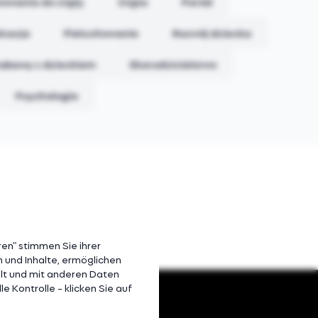
towania do ciąży
Ciąża
Poród
ktacja
Pieluchowanie
Rozwój dziecka
abawy z dzieckiem
Ekorodzicielstwo
Psychologia
den
en" stimmen Sie ihrer
n und Inhalte, ermöglichen
ilt und mit anderen Daten
e Kontrolle - klicken Sie auf