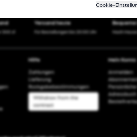
Cookie-Einstellu
sand
Versand heute
Bequeme 
r 300 zł
Für Bestellungen bis 20:00 Uhr
Nach Hause
Hilfe
Mein Konto
Zahlungen
Anmelden
Lieferung
Abonnemen
agen
Rückgabebestimmungen
Persönliche
Adressbuch
Withdraw from the
Bestellverla
contract
e