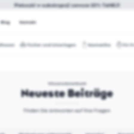
Pieluszki w subskrypcji zawsze 20% TANIEJ!
Blog
Kontakt
lhosen
Tücher und Unterlagen
Kosmetika
Für F
Wissensdatenbank
Neueste Beiträge
Finden Sie Antworten auf Ihre Fragen