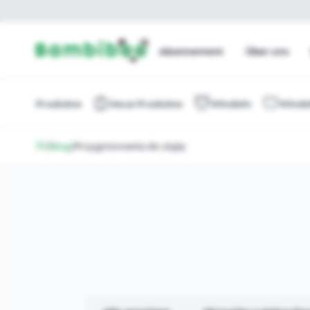
Abonnement
Über uns
Produkte
Neue Produkte
Windeln
Winde
/
Blog
/
Przygotowania do ciąży