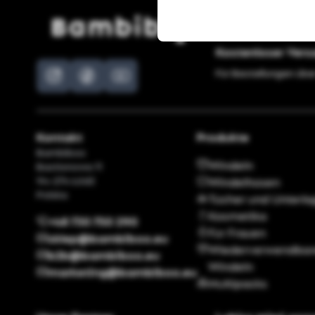
Kostenloser Ver
Für Bestellungen übe
Kontakt
Produkte
Bambiboo
Windeln
Bastionowa 11
94-274 Łódź
Windelhosen
Polska
Tücher und Unterl
Kosmetika
+48 730 750 290
Für Frauen
sklep@bambiboo.eu
Wiederverwendbar
b2b@bambiboo.eu
Windeln
marketing@bambiboo.eu
Multipacks