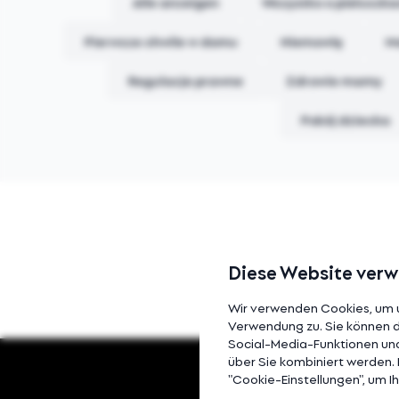
Alle anzeigen
Wszystko o pieluszk
Pierwsze chwile w domu
Niemowlę
M
Regulacje prawne
Zdrowie mamy
Pokój dziecka
Ke
Diese Website ver
Wir verwenden Cookies, um u
Verwendung zu. Sie können di
Social-Media-Funktionen und
über Sie kombiniert werden. E
"Cookie-Einstellungen", um 