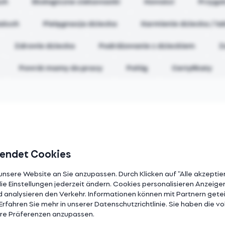
ach
Ekologiczne ciekawostki
Nowości
Przygo
aluch
Pielęgnacja dziecka
Karmienie dziecka / la
Zdrowie dziecka
Podróżowanie z dzieckiem
Z
Powrót mamy do pracy
Połóg
Certyfikaty
ine Beiträge in dieser Kategorie gefun
wendet Cookies
nsere Website an Sie anzupassen. Durch Klicken auf "Alle akzeptier
e Einstellungen jederzeit ändern. Cookies personalisieren Anzeige
 analysieren den Verkehr. Informationen können mit Partnern gete
rfahren Sie mehr in unserer Datenschutzrichtlinie. Sie haben die voll
Ihre Präferenzen anzupassen.