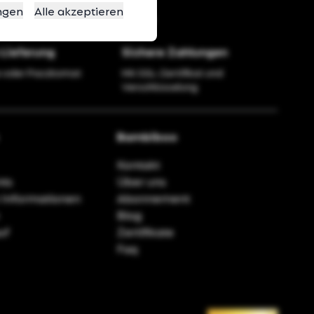
ngen
Alle akzeptieren
Lieferung
Sichere Zahlungen
 oder Paczkomat
Mit SSL-Zertifikat und
Verschlüsselung
Bambiboo
Kontakt
ts
Über uns
 Informationen
Abonnement
Blog
uf
Zertifikate
Faq