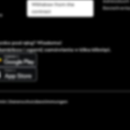
Adressbuch
Withdraw from the
Bestellverla
contract
e
ystko pod ręką? Wiadomo!
Bambiboo i ogarnij zamówienia w kilka kliknięć.
min
|
Datenschutzbestimmungen