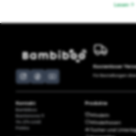
Lesen
Kostenloser Ver
Für Bestellungen übe
Kontakt
Produkte
Bambiboo
Windeln
Bastionowa 11
94-274 Łódź
Windelhosen
Polska
Tücher und Unterl