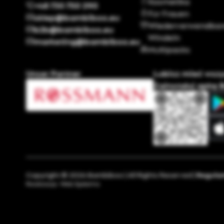
Kosmetika
+48 730 750 290
Für Frauen
sklep@bambiboo.eu
Wiederverwendbar
b2b@bambiboo.eu
Windeln
marketing@bambiboo.eu
Multipacks
Unser Partner
Lubisz mieć wsz
Zainstaluj apkę 
Copyright © 2026 Bambiboo | All Rights Reserved |
Regula
Realizacja:
Web Systems