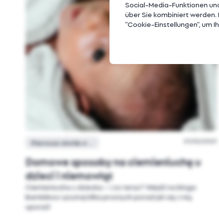
Social-Media-Funktionen und
über Sie kombiniert werden. E
"Cookie-Einstellungen", um 
01/02/2021
Pierwsze chwile w domu
Domowe sposoby na ciemieniuchę u
dzieci i niemowląt
Ciemieniucha u dziecka – i co teraz? Wejdź na bloga
Bambiboo i poznaj kilka prostych porad jak się z nią
uporać!