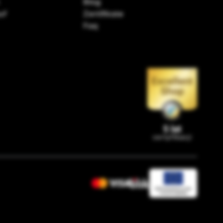
Blog
uf
Zertifikate
Faq