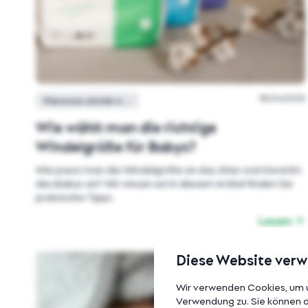
18/04/2025
Pierwsze chwile w domu
Wie wählt man die richtige
Windelgröße für Babys?
Wie passt man die Windelgröße an das Alter und Gewicht
des Babys an? Wir wissen es! In diesem Artikel finden Sie
praktische Tipps.
Lesen
Diese Website ver
Wir verwenden Cookies, um u
Verwendung zu. Sie können di