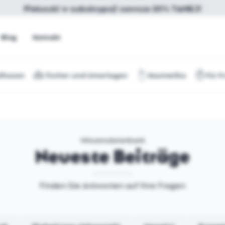
Pieluszki w subskrypcji zawsze 20% TANIEJ!
Blog
Kontakt
lhosen
Tücher und Unterlagen
Kosmetika
Für F
Wissensdatenbank
Neueste Beiträge
Finden Sie Antworten auf Ihre Fragen