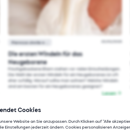
20/02/2025
Pierwsze chwile w domu
Die ersten Windeln für das
Neugeborene
Frischgebackene Eltern stehen vor vielen Entscheidungen.
Die Wahl der ersten Windeln für ein Neugeborenes ist oft
eher zufällig. Worauf sollte man achten? Welche Windeln
sind am besten für ein Neugeborenes geeignet?
Lesen
wendet Cookies
nsere Website an Sie anzupassen. Durch Klicken auf "Alle akzeptier
e Einstellungen jederzeit ändern. Cookies personalisieren Anzeige