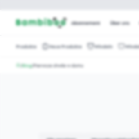
Abonnement
Über uns
Produkte
Neue Produkte
Windeln
Winde
/
Blog
/
Pierwsze chwile w domu