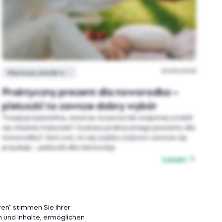
20/02/2025
Pierwsze chwile w domu
Praktyczny prezent dla noworodka –
pieluszki to zawsze dobry wybór
Twojej przyjaciółce, siostrze, kuzynce lub znajomej urodził
się właśnie maluszek? Szukasz praktycznego prezentu dla
noworodka? Jest coś, co się szybko zużywa i zawsze się
przydaje – pieluszki dla niemowląt.
Lesen
en" stimmen Sie ihrer
n und Inhalte, ermöglichen