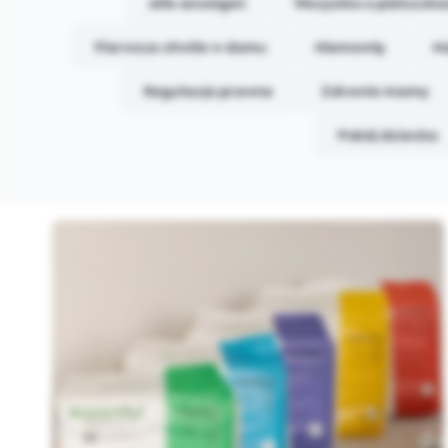
Alle anzeigen
Wszystko o pieluszk
Pierwsze chwile w domu
Niemowlę
M
Regulacje prawne
Zdrowie mamy
Pokój dziecka