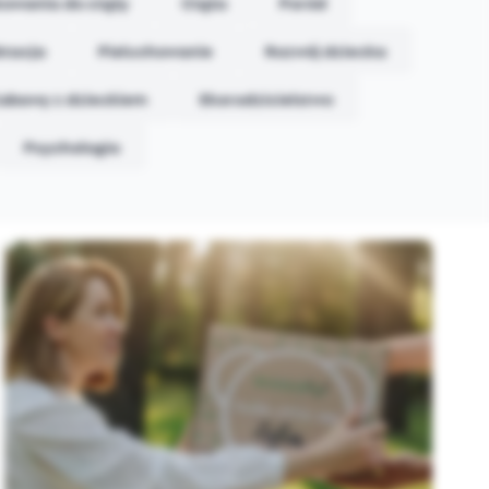
towania do ciąży
Ciąża
Poród
ktacja
Pieluchowanie
Rozwój dziecka
abawy z dzieckiem
Ekorodzicielstwo
Psychologia