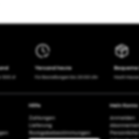
sand
Versand heute
Bequeme 
r 300 zł
Für Bestellungen bis 20:00 Uhr
Nach Hause
Hilfe
Mein Konto
Zahlungen
Anmelden
Lieferung
Abonnemen
agen
Rückgabebestimmungen
Persönliche