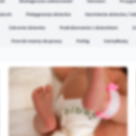
ach
Ekologiczne ciekawostki
Nowości
Przygo
aluch
Pielęgnacja dziecka
Karmienie dziecka / la
Zdrowie dziecka
Podróżowanie z dzieckiem
Z
Powrót mamy do pracy
Połóg
Certyfikaty