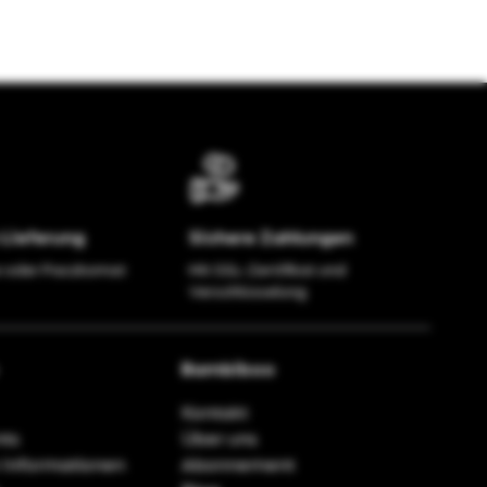
Lieferung
Sichere Zahlungen
 oder Paczkomat
Mit SSL-Zertifikat und
Verschlüsselung
Bambiboo
Kontakt
ts
Über uns
 Informationen
Abonnement