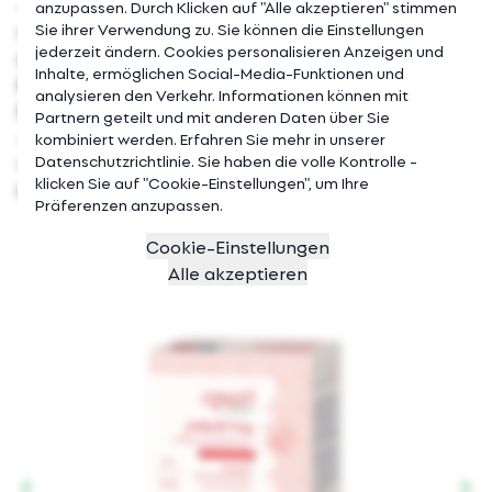
– sowohl für dich als auch für deine Tochter. Sie kann
anzupassen. Durch Klicken auf "Alle akzeptieren" stimmen
Sie ihrer Verwendung zu. Sie können die Einstellungen
mit Scham, Unsicherheit, Angst, aber auch mit
jederzeit ändern. Cookies personalisieren Anzeigen und
Aufregung verbunden sein. Je mehr Wissen und
Inhalte, ermöglichen Social-Media-Funktionen und
Bewusstsein sie hat, desto leichter wird sie diese
analysieren den Verkehr. Informationen können mit
Erfahrung machen. Sprecht über „Mädchenthemen“
Partnern geteilt und mit anderen Daten über Sie
– das ist auch eine gute Gelegenheit, dich deiner
kombiniert werden. Erfahren Sie mehr in unserer
Datenschutzrichtlinie. Sie haben die volle Kontrolle -
vielleicht rebellischen Teenager-Tochter näher zu
klicken Sie auf "Cookie-Einstellungen", um Ihre
bringen.
Präferenzen anzupassen.
Entdecke unsere Produkte
Cookie-Einstellungen
Alle akzeptieren