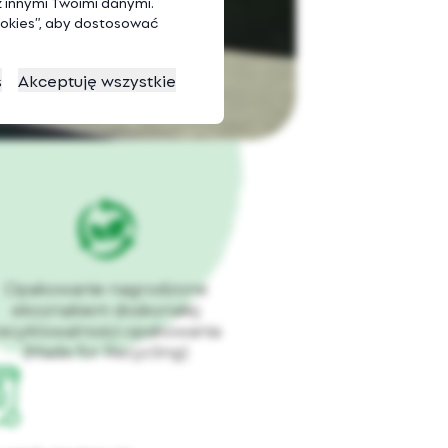
 innymi Twoimi danymi.
cookies”, aby dostosować
s
Akceptuję wszystkie
Opakowanie nagrodzone
ekoznakiem doskonałej
recyklowalności opakowania
(Made for Recycling)