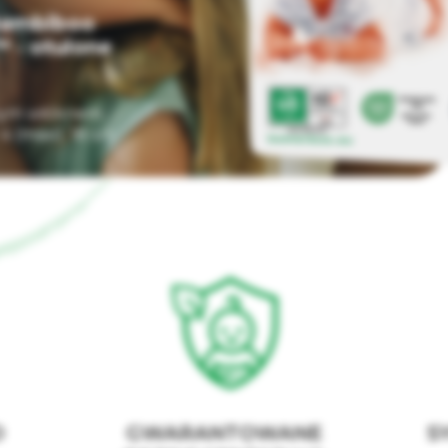
Bambiboo
 ‑ otulone
tnym włóknem
 (maxi), 18 szt
D
GWARANTOWANE
S