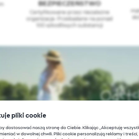
BEZPIECZEŃSTWO
em
mat
Certyfikowane przez niezależne
sk
organizacje. Przebadane na ponad
100 szkodliwych substancji
uje pliki cookie
by dostosować naszą stronę do Ciebie. Klikając „Akceptuję wszystki
eniać w dowolnej chwili. Pliki cookie personalizują reklamy i treści,