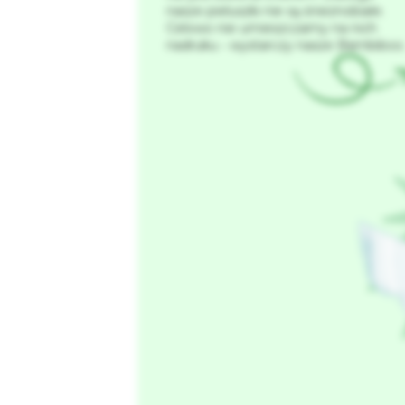
nasze pieluszki nie są śnieżnobiałe.
Celowo nie umieszczamy na nich
nadruku ‑ wystarczy nasze Bambiboo