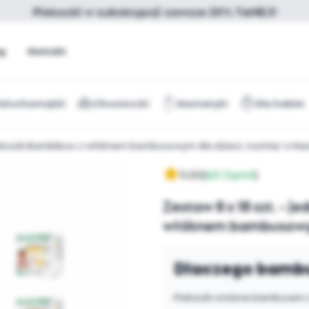
Pieluszki w subskrypcji zawsze 20% TANIEJ!
og
Kontakt
ieluchomajtki
Chusteczki
Kosmetyki
Dla kobiet
ieluszki Bambiboo z włóknem bambusowym dla dzieci, rozmiar 4 Maxi
5.00
(
60 Opinii
)
Zestaw 8 x 18 szt. - 
włóknem bambusowym d
Dlaczego bambu
Pieluszki otulone bambusem 