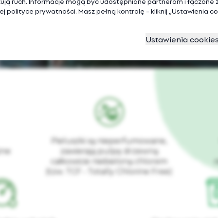
ują ruch. Informacje mogą być udostępniane partnerom i łączone z
j polityce prywatności. Masz pełną kontrolę - kliknij „Ustawienia 
Ustawienia cookie
Pieluszki są nieperfumowane,
żne
zawierają pulpę drzewną
całkowicie niebieloną chlorem
(tzw. TCF ‑ Totally Chlorine Free)