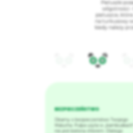
Pieluszki pos
wilgotności ‑
pieluszce, któr
na turkusowy 
kiedy należy pr
BEZPIECZEŃSTWO
Dbamy o bezpieczeństwo Twojego
Malucha. Pulpa użyta w „bambuskach
nie jest bielona chlorem. Dlatego