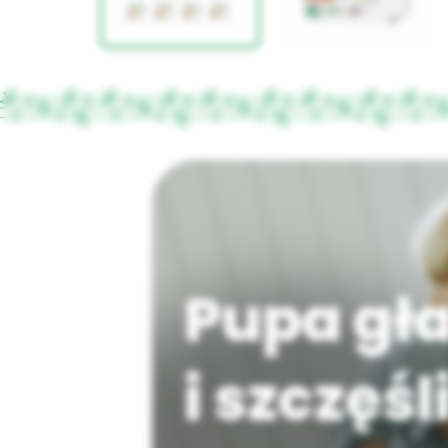
Pupa gł
i szczęś