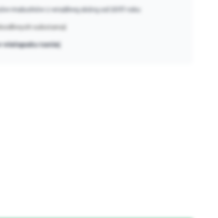
w maluchów z wrażliwą skórą od 2017 roku
odliwych substancji
w
wielopaku taniej