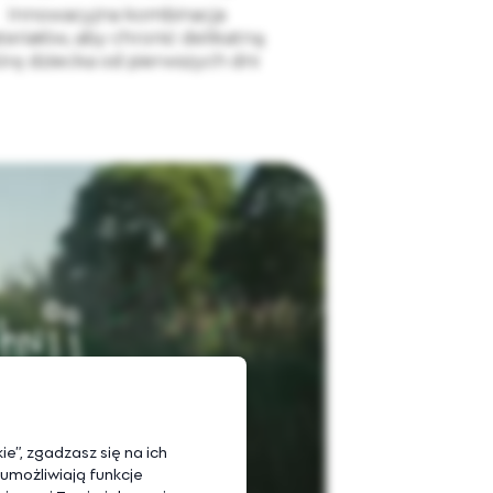
Innowacyjna kombinacja
eriałów, aby chronić delikatną
órę dziecka od pierwszych dni
e”, zgadzasz się na ich
 umożliwiają funkcje