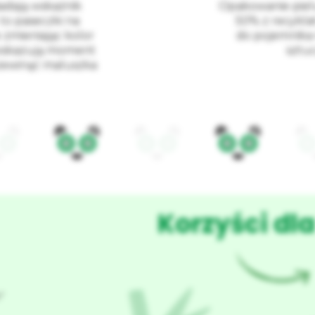
iadają wskaźnik
Opakowanie piel
 to paseczki na
50% z recykla
e zmieniając kolor
do pojemnika
wskazują moment
sztu
zewinąć maluszka
Korzyści dla
”