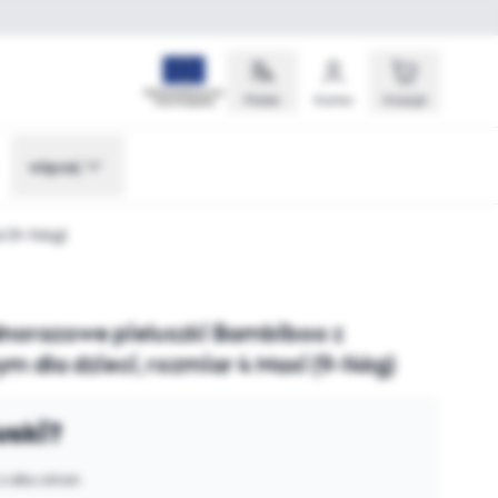
Polski
Konto
Koszyk
więcej
 (9-14kg)
jednorazowe pieluszki Bambiboo z
la dzieci, rozmiar 4 Maxi (9-14kg)
ski?
z obu stron