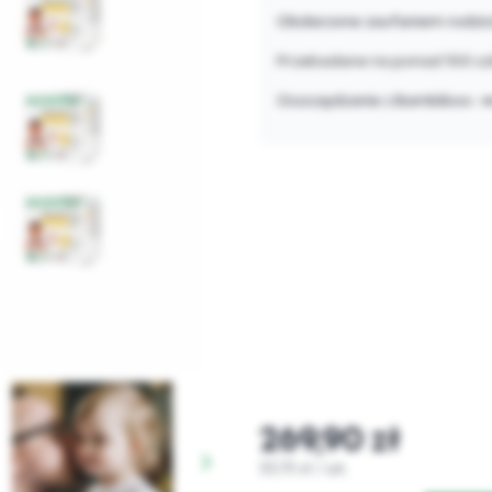
Obdarzone zaufaniem rodzicó
Przebadane na ponad 100 szk
Oszczędzanie z Bambiboo -
269,90 zł
33,73 zł / szt.