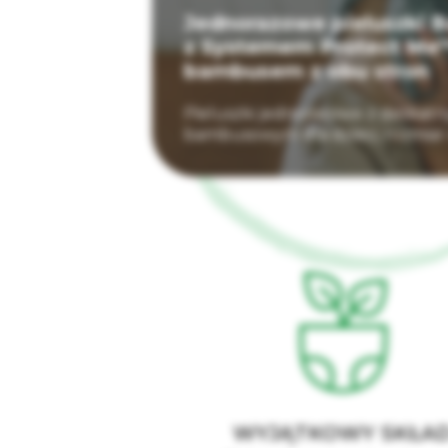
Jednorazowe pieluszki 
z Systemem Protect Me™
bambusem z obu stron
Pieluszki jednorazowe z delika
bambusowym dla dzieci, rozmiar 4
WYJĄTKOWY SKŁA