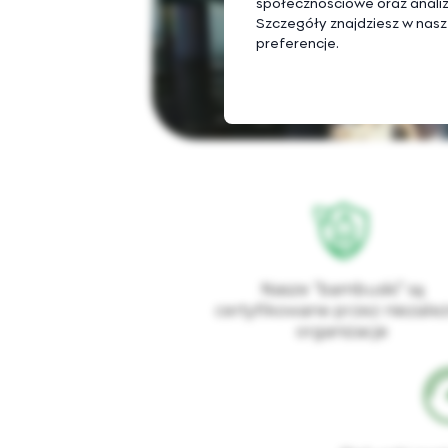
społecznościowe oraz analiz
Szczegóły znajdziesz w nasze
preferencje.
Nasze “bambuski” są
certyfikowane przez niezale
organizacje