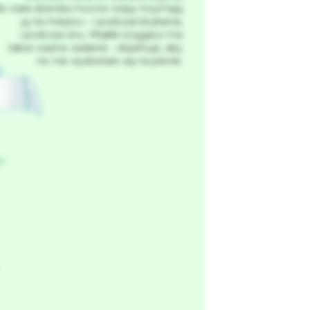
o ciała dziecka mocne rzepy trzymają
ją na miejscu ‑ i podczas brykania,
i podczas snu. Miękki ściągacz ma
także ważne zadanie ‑ dopilnuje, aby
nic nie wydostało się na plecki.