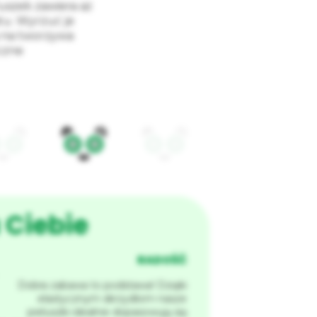
uszek zawiera aż
tu. Wyrzuć je
 na tworzywa
czne
 Ciebie
RADOŚĆ
Dobra zabawa to podstawa! Dzięki
elastycznym skrzydłom nasze
pieluszki idealnie dopasowują się