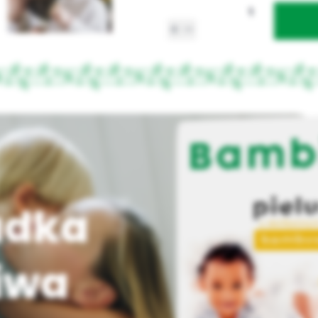
adka
liwa