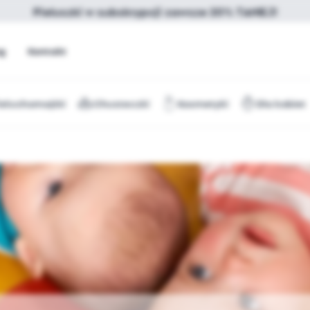
Pieluszki w subskrypcji zawsze 20% TANIEJ!
og
Kontakt
ieluchomajtki
Chusteczki
Kosmetyki
Dla kobiet