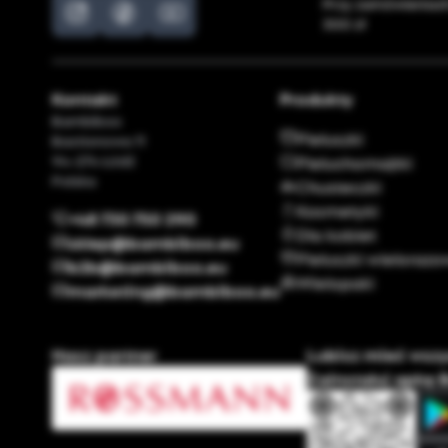
Przy zamówieniac
300 zł
Kontakt
Produkty
Bambiboo
Pieluszki
Bastionowa 11
94-274 Łódź
Pieluchomajtki
Polska
Chusteczki
Kosmetyki
+48 730 750 290
Dla kobiet
sklep@bambiboo.eu
Pieluszki wieloraz
b2b@bambiboo.eu
Wielopaki
marketing@bambiboo.eu
Nasz partner
Lubisz mieć wsz
Zainstaluj apkę 