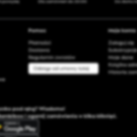
h powyżej
Dla zamówień do 20:00
Do domu l
Pomoc
Moje konto
Płatności
Zaloguj się
Dostawa
Subskrypcj
Regulamin zwrotów
Moje dane
Książka ad
Odstąp od umowy tutaj
Historia z
owe
ystko pod ręką? Wiadomo!
Bambiboo i ogarnij zamówienia w kilka kliknięć.