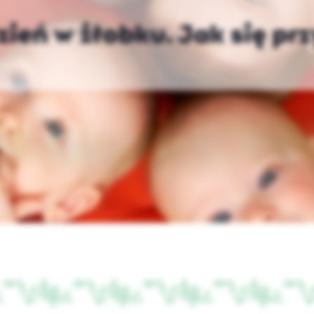
zień w żłobku. Jak się p