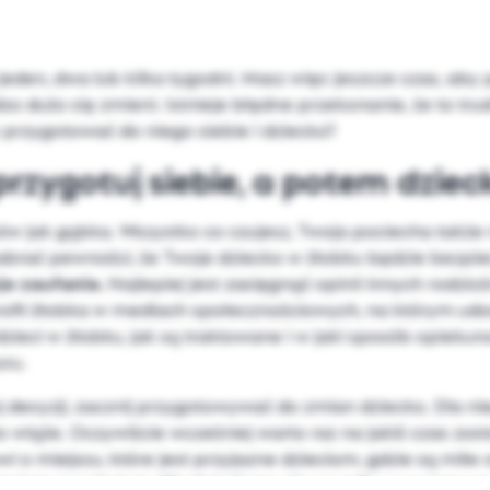
jeden, dwa lub kilka tygodni. Masz więc jeszcze czas, aby
 dużo się zmieni. Istnieje błędne przekonanie, że to trudn
 przygotować do niego siebie i dziecko?
 przygotuj siebie, a potem dzie
ów jak gąbka. Wszystko co czujesz, Twoja pociecha także
z nabrać pewności, że Twoje dziecko w żłobku będzie bezpi
je zaufanie.
Najlepiej jest zasięgnąć opinii innych rodzic
il żłobka w mediach społecznościowych, na którym udost
 dzieci w żłobku, jak są traktowane i w jaki sposób opieku
oru.
j decyzji, zacznij przygotowywać do zmian dziecko. Dla n
 wiąże. Oczywiście wcześniej warto raz na jakiś czas zost
o miejscu, które jest przyjazne dzieciom, gdzie są miłe 
łaśnie jest żłobek.
Niech kojarzy się on tylko z pozyty