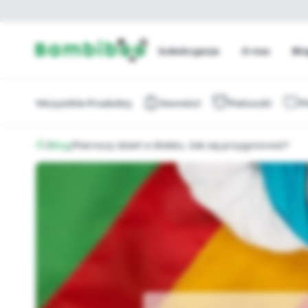
Subskrypcja
O nas
Bl
Wszystkie Produkty
Nowości
Pieluszki
P
/
Blog
/
Pierwszy dzień w żłobku. Jak się przygotować?