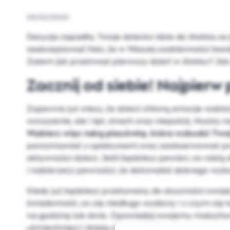
05/02/2023
Decyzja zapadła, Twoje dziecko idzie do żłobka za 
zaakceptować fakt, że w Waszej codzienności bardzo
Zatem jak przetrwać pierwszy dzień w żłobku? Jak
Zacznij od siebie! Najpierw
Zapewne już wiesz, że dzieci chłoną emocje rodzic
wzruszenie, ale i lęk, strach oraz niepokój. Musis
Wybierz więc taką placówkę, która wzbudzi Two
porozmawiać z opiekunami oraz zaobserwować prof
aktywności dzieci. Jeśli będziesz pewien, co robią
i nabierzesz pewności, że dokonałeś dobrego wyb
Kiedy już będziesz przekonany do słuszności swoje
świadomość, co się niedługo wydarzy i z czym się to
na godzinę lub dwie. Opowiadaj swojemu maluchowi 
uśmiechnięci i dzieją się tam ciekawe rzeczy – to w