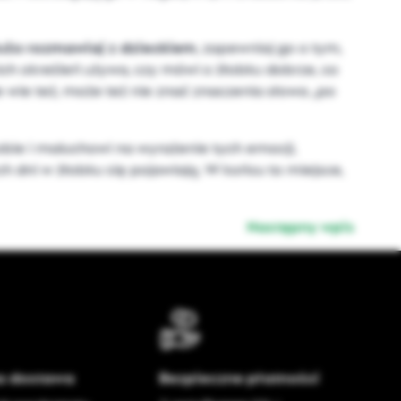
użo rozmawiaj z dzieckiem
, zapewniaj go o tym,
kich określeń używa, czy mówi o żłobku dobrze, co
e wie też, może też nie znać znaczenia słowa „po
obie i maluchowi na wyrażenie tych emocji,
h dni w żłobku się pojawiają. W końcu to miejsce,
Następny wpis
 dostawa
Bezpieczne płatności