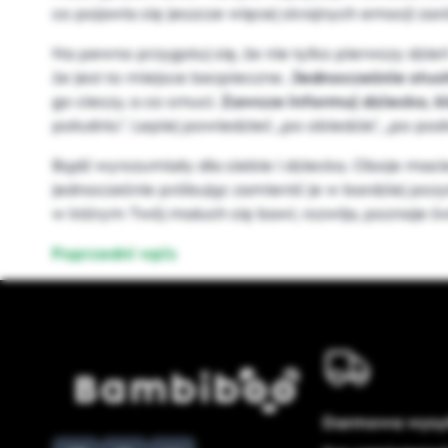
co pojawia się jeszcze więcej skrajnych emocji zaró
Na pewno przygotuj się, że nie tylko pierwszy dzie
że jest to miejsce bezpieczne.
Jednocześnie słuc
go cieszy, a co smuci.
Zawsze informuj dziecko, ki
południu”. Lepiej powiedzieć „po obiedzie”, „po po
Bądź wyrozumiały dla siebie i dziecka. Oboje macie
jednocześnie próbując zamienić je w bardziej pozy
w którym Twój maluch się bawi, rozwija, poznaje ś
Poprzedni wpis
Darmowa wysy