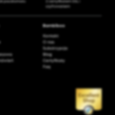
ub paczkomatu
Z certyfikatem SSL i
szyfrowaniem
Bambiboo
Kontakt
e
O nas
Subskrypcja
resowa
Blog
amówień
Certyfikaty
Faq