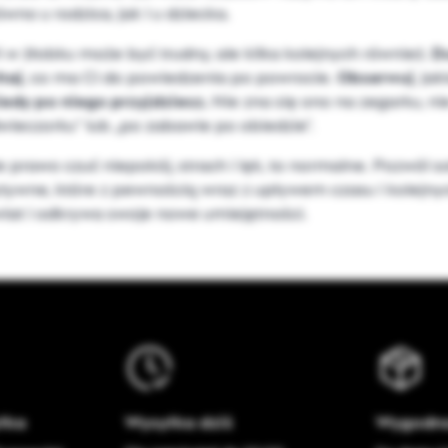
wno u rodzica, jak i u dziecka.
ń w żłobku może być trudny, ale kilka kolejnych również.
D
haj
, co ma Ci do powiedzenia po powrocie.
Obserwuj
, ja
edy po niego przyjdziesz.
Nie zna się ono na zegarku, ni
dwieczorku” lub „po zabawie po obiedzie”.
 prawo czuć niepokój, strach i lęk, to normalne. Pozwól s
tywne, które z pewnością wraz z upływem czasu i kolejnyc
wiat i odkrywa swoje nowe umiejętności.
łka
Wysyłka dziś
Wygodna