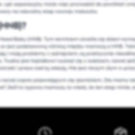
cne. Lęk separacyjny może więc prowadzić do powikłań z
nawany na naturalny etap rozwoju maluszka.
(HNB)?
Need Baby (HNB). Tym terminem określa się dzieci wymag
ę, co jest podstawową różnicą między mamozą a HNB. Takie
ają i mają problemy z zaśnięciem, są praktycznie nieodkł
. Trudno jest hajnidkowi rozstać się z rodzicem, nawet jeśl
trzeb i praca nad tą relacją. Nie jest niczym złym w pros
czej często pojawiającym się zjawiskiem. Dla mamy takie
e? Jeśli to typowa mamoza, to wiedz, że ten etap minie, a