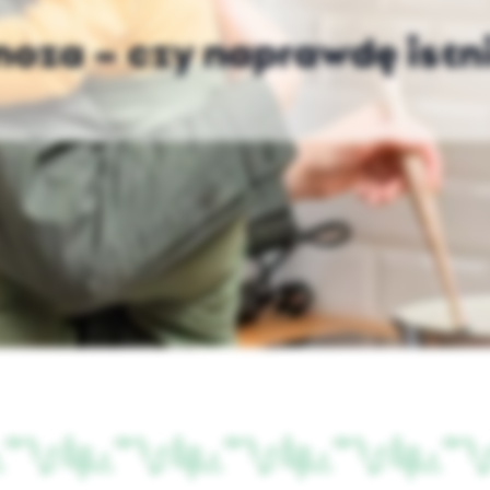
oza – czy naprawdę istni