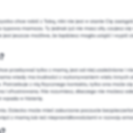
ystko chce robić z Tobą, nikt nie jest w stanie Cię zastą
o typowa mamoza. Ty jednak już nie masz siły, czujesz si
e jest jeszcze możliwe, że będziesz mogła usiąść i wypić 
?
ce przebywać tylko z mamą, jest od niej uzależnione i ni
ż mama wtedy ma trudności z wykonywaniem wielu innych
Potrzebuje z nią fizycznego kontaktu, tylko ona może się 
 sfrustrowana. Nie rozumiesz, dlaczego nie możesz odej
et wpada w histerię.
ia. Dziecko może mieć zaburzone poczucie bezpieczeństw
ej więzi z mamą lub też nieprawidłowościami w rozwoju e
ą?