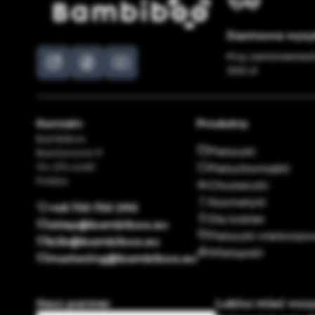
Darmowa wysy
Przy zamówieniac
300 zł
Kontakt
Produkty
Bambiboo
Pieluszki
Bastionowa 11
94-274 Łódź
Pieluchomajtki
Polska
Chusteczki
Kosmetyki
+48 730 750 290
Dla kobiet
sklep@bambiboo.eu
Pieluszki wieloraz
b2b@bambiboo.eu
Wielopaki
marketing@bambiboo.eu
Nasz partner
Lubisz mieć wsz