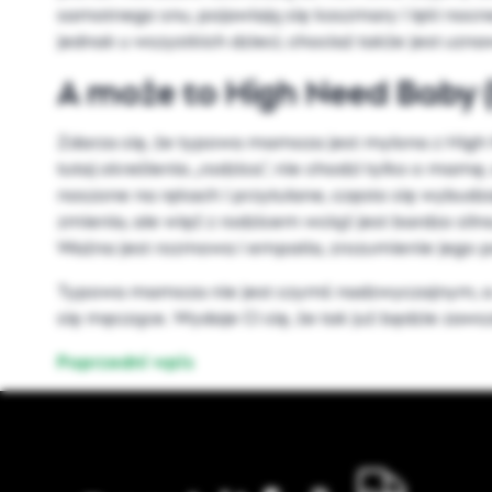
samotnego snu, pojawiają się koszmary i lęki no
jednak u wszystkich dzieci, chociaż także jest uz
A może to High Need Baby 
Zdarza się, że typowa mamoza jest mylona z High 
tutaj określenia „rodzica”, nie chodzi tylko o mam
noszone na rękach i przytulane, często się wybudz
zmienia, ale więź z rodzicem wciąż jest bardzo silna
Ważna jest rozmowa i empatia, zrozumienie jego po
Typowa mamoza nie jest czymś nadzwyczajnym, a ra
się męczące. Wydaje Ci się, że tak już będzie zawsz
Poprzedni wpis