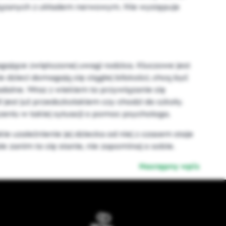
wiązanych z układem nerwowym. Nie występuje
ające zwiększonej uwagi rodzica. Kluczowe jest
 dzieci domagają się ciągłej bliskości, chcą być
adalne. Wraz z wiekiem to przywiązanie się
i jest już przedszkolakiem czy chodzi do szkoły.
zeniu w takiej sytuacji o pomoc psychologa.
 uzależnienie jej dziecka od niej z czasem staje
le zanim to się stanie, nie zapominaj o sobie.
Następny wpis