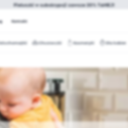
Pieluszki w subskrypcji zawsze 20% TANIEJ!
og
Kontakt
ieluchomajtki
Chusteczki
Kosmetyki
Dla kobiet