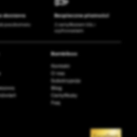
 dostawa
Bezpieczne płatności
ub paczkomatu
Z certyfikatem SSL i
szyfrowaniem
Bambiboo
Kontakt
e
O nas
Subskrypcja
resowa
Blog
amówień
Certyfikaty
Faq