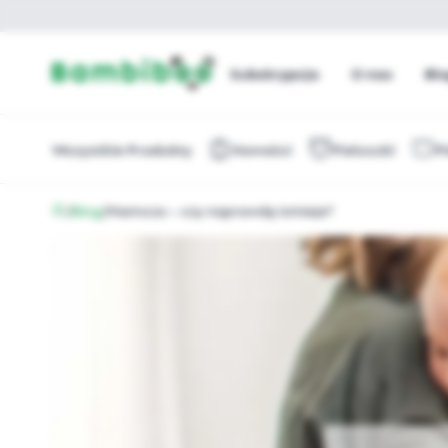
Subskrypcja
O nas
Bl
Wszystkie Produkty
Nowości
Pieluszki
P
/
Blog
/
Mamoza – czy naprawdę istnieje?