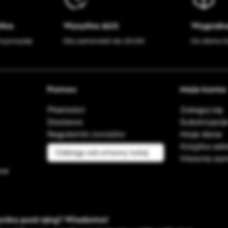
łka
Wysyłka dziś
Wygodna
h powyżej
Dla zamówień do 20:00
Do domu l
Pomoc
Moje konto
Płatności
Zaloguj się
Dostawa
Subskrypcj
Regulamin zwrotów
Moje dane
Książka ad
Odstąp od umowy tutaj
Historia z
owe
ystko pod ręką? Wiadomo!