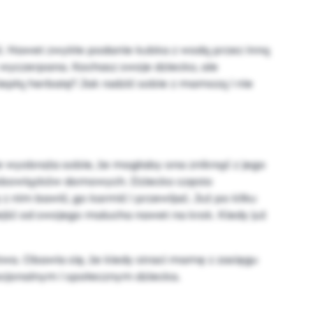
pić. Nawet zwykłe podanie kubka z wodą przez inną
ę wyczerpana. Kochasz swoje dziecko, ale
ciepłą herbatę? Jak radzić sobie z mamozą i nie
e wyobraża sobie, że mogłaby ona zniknąć z jego
 obowiązków domowych. Dziecko często
z nim bawić, go karmić i przewijać. Już po kilku
ść od swojego malucha nawet na krok. Kiedy już
a. Obawia się, że kiedy straci mamę z zasięgu
mocjonalnym i społecznym dziecka.