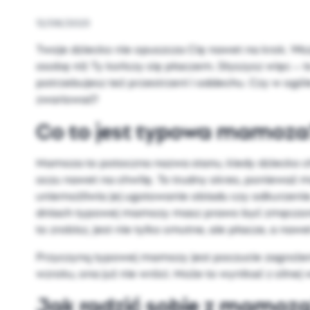
12/08/2023
Twoje dziecko nie opuszcza Cię nawet na krok. Wsz
osobę niż Ty kończy się płaczem. Słyszysz więc – t
potrzebujesz też przestrzeni i oddechu. Czy w ogól
zwariować?
Co to jest typowa mamoza
Mamoza to potoczna nazwa stanu, kiedy dziecko ch
oczu nawet na chwilę. To trudny okres, poniewa
uniemożliwia jej ugotowanie obiadu czy odkurzenie. 
dniach typowej mamozy masz prawo być zmęczona i
to zrobisz, jest nie tylko smutne, ale płacze, a naw
Przyczyną typowej mamozy jest poczucie zagrożen
wzroku, ona już nie wróci. Może to wynikać z siln
Jak radzić sobie z mamoz