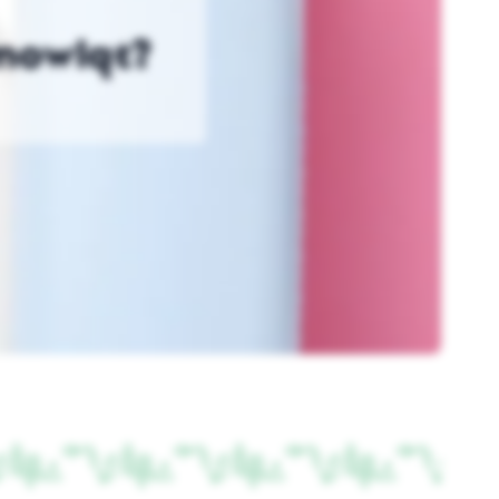
emowląt?