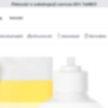
Pieluszki w subskrypcji zawsze 20% TANIEJ!
og
Kontakt
ieluchomajtki
Chusteczki
Kosmetyki
Dla kobiet