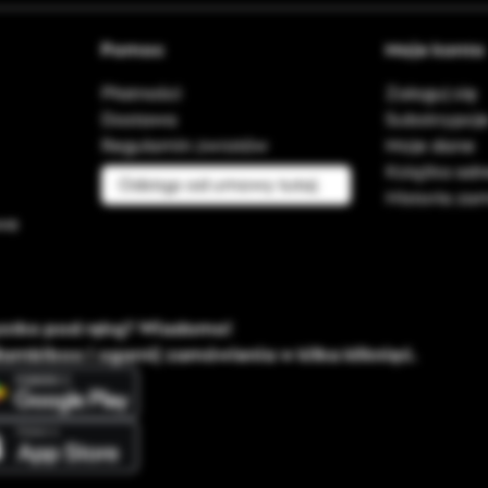
Pomoc
Moje konto
Płatności
Zaloguj się
Dostawa
Subskrypcj
Regulamin zwrotów
Moje dane
Książka ad
Odstąp od umowy tutaj
Historia z
owe
ystko pod ręką? Wiadomo!
Bambiboo i ogarnij zamówienia w kilka kliknięć.