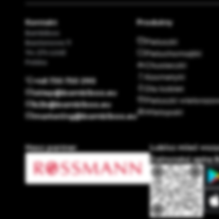
Kontakt
Produkty
Bambiboo
Pieluszki
Bastionowa 11
94-274 Łódź
Pieluchomajtki
Polska
Chusteczki
Kosmetyki
+48 730 750 290
Dla kobiet
sklep@bambiboo.eu
Pieluszki wieloraz
b2b@bambiboo.eu
Wielopaki
marketing@bambiboo.eu
Nasz partner
Lubisz mieć wsz
Zainstaluj apkę 