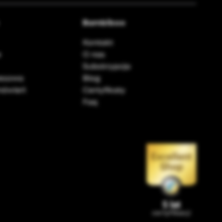
Bambiboo
Kontakt
e
O nas
Subskrypcja
resowa
Blog
amówień
Certyfikaty
Faq