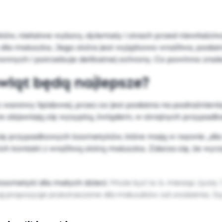
ów, niełatwe wybory, dylematy i strach przed niewłaści
la maluszka. Jego skóra jest wyjątkowo wrażliwa, podatn
nnych i potrzebuje delikatnej ochrony. Co powinno zna
wląt będą najlepsze?
z warstwy lipidowej, przez co jest podatna na podrażnien
tóre objawiają się wysypką, świądem, w skrajnych przypa
się przypadkowych kosmetyków, które mają w nazwie „dla n
ich kontakt z wrażliwą skórą maluszka. Zdarza się, że wyr
osmetyki dla małych dzieci
. Może być to 6. miesiąc życia, 1
 propozycje przeznaczone dla maluszków od urodzenia. Są 
 w pewnym stopniu dla Ciebie zrozumiały. Jeśli nie wiesz, cz