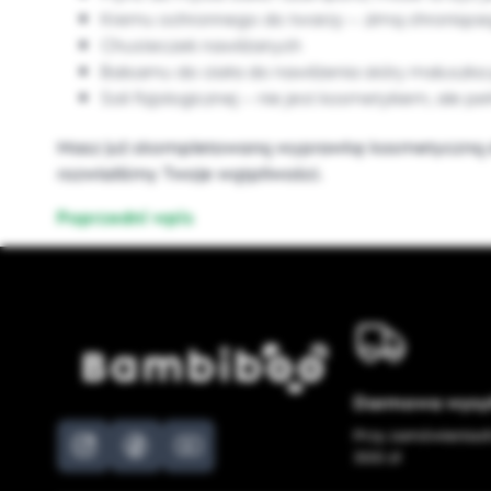
Kremu ochronnego do twarzy – zimą chroniącego
Chusteczek nawilżanych
Balsamu do ciała do nawilżenia skóry maluszka
Soli fizjologicznej – nie jest kosmetykiem, ale 
Masz już skompletowaną wyprawkę kosmetyczną dla
rozwialiśmy Twoje wątpliwości.
Poprzedni wpis
Darmowa wysy
Przy zamówieniac
300 zł