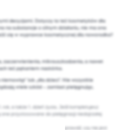
wymi decyzjami. Dotyczy to też kosmetyków dla
a na substancje o silnym działaniu, nie ma ona
leźć się w wyprawce kosmetycznej dla noworodka?
ia, zaczerwienienia, mikrouszkodzenia, a nawet
dkach też pękaniem naskórka.
iemowląt” lub „dla dzieci”. Nie wszystkie
ządzają wiele szkód – zamiast pielęgnując,
. rok, a także 1. dzień życia. Jeśli kompletujesz
one przystosowane do pielęgnacji niedojrzałej
ym jest któryś ze składników, sprawdź, czy nie jest