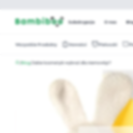
Subskrypcja
O nas
Bl
Wszystkie Produkty
Nowości
Pieluszki
P
/
Blog
/
Jakie kosmetyki wybrać dla niemowląt?