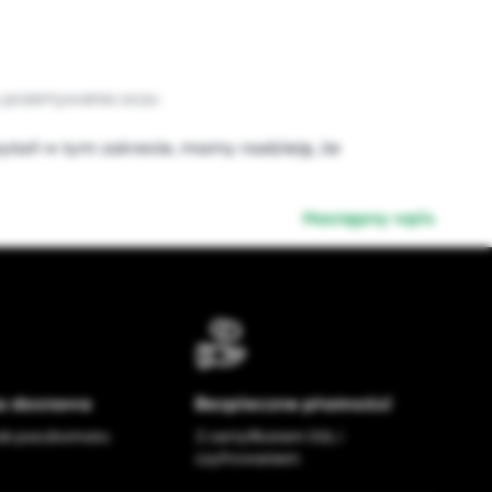
 do przemywania oczu
tań w tym zakresie, mamy nadzieję, że
Następny wpis
 dostawa
Bezpieczne płatności
ub paczkomatu
Z certyfikatem SSL i
szyfrowaniem