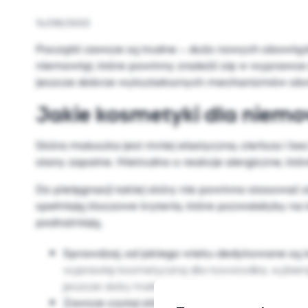
14/08/2022
Początki zawsze są trudne – dużo nowych obowiązk
niemowląt, które powinny znaleźć się w wyprawce d
jeszcze dobrze wykształconych mechanizmów obro
Jakie kosmetyki dla niemo
Skóra maluszka jest mniej elastyczna, cieńsza i be
stany zapalne. Nietrudno o reakcje alergiczne, k
Do pielęgnacji takiej skóry nie powinno stosować 
spełniają kluczowe kryteria, które pozwalałyby na 
podrażniają.
Sprawdzaj, od jakiego wieku dedykowane są k
wyprawkę kosmetyczną dla noworodka, wybieraj
jeszcze skóry małego człowieka.
Zawsze czytaj skład
. Powinien być przynajmniej