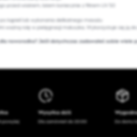
 przed wiatrem, latem koniecznie z filtrem UV 50
 po kąpieli lub wykonania delikatnego masażu
pełni ważną rolę w pielęgnacji maluszka. Wykorzystuje się ją
 noworodka? Jeśli dotychczas zadawałeś sobie wiele py
łka
Wysyłka dziś
Wygodna
h powyżej
Dla zamówień do 20:00
Do domu l