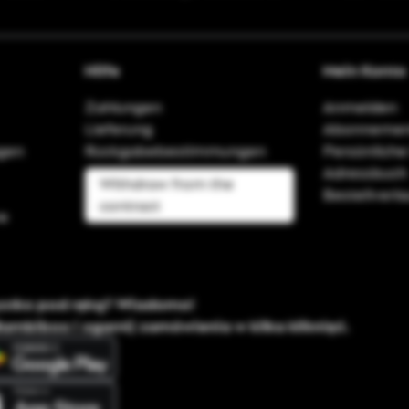
Hilfe
Mein Konto
Zahlungen
Anmelden
Lieferung
Abonnemen
agen
Rückgabebestimmungen
Persönliche
Adressbuch
Withdraw from the
Bestellverla
contract
e
ystko pod ręką? Wiadomo!
Bambiboo i ogarnij zamówienia w kilka kliknięć.