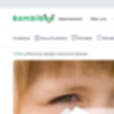
Abonnement
Über uns
Produkte
Neue Produkte
Windeln
Winde
/
Blog
/
Pierwsze alergie sezonowe dziecka