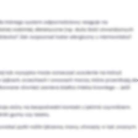
dla którego system odpornościowy reaguje na
kiej rodzinie), dietetyczne (np. duża ilość utwardzonych
 dziecka? Jak rozpoznać katar alergiczny u niemowlaka?
ia) lub wysypka może oznaczać uczulenie na któryś
 jajkach, orzechach i owocach morza, które przenikają do
kowane również zawiera białka mleka krowiego – jeśli
ja skóry na bezpośredni kontakt z jakimś czynnikiem.
niki gumy czy lateks.
ołać pyłki roślin (drzewa, trawy, chwasty w tak zwanym