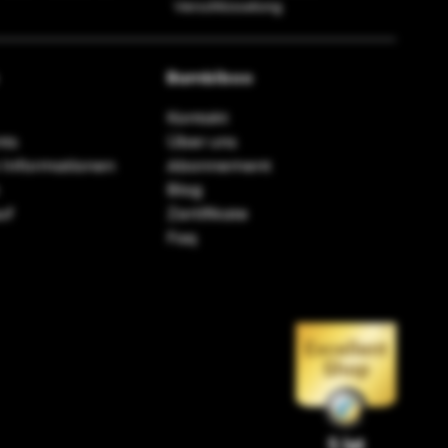
Verschlüsselung
Bambiboo
Kontakt
ts
Über uns
 Informationen
Abonnement
Blog
uf
Zertifikate
Faq