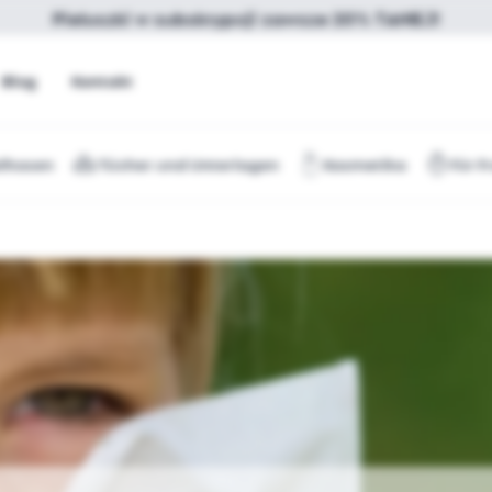
Pieluszki w subskrypcji zawsze 20% TANIEJ!
Blog
Kontakt
lhosen
Tücher und Unterlagen
Kosmetika
Für F