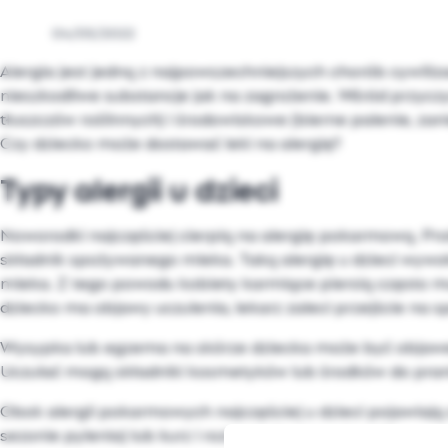
04/05/2022
Alergia jest jedną z najpowszechniejszych chorób cywil
nieszkodliwe substancje jak na zagrożenie. Wśród przyczyn
tłuszczów roślinnych) i środowiskowe (bierne palenie, za
Czy dziecko może dostawać leki na alergię?
Typy alergii u dzieci
Noworodki najczęściej cierpią na alergię pokarmową. Pr
składnik spożywanego mleka. Taką alergię u dzieci wywoł
mleka. Z tego powodu kobiety karmiące piersią często mu
dziecko ma objawy uczulenia, lekarz zaleci przejście na 
Wysypka lub egzema na skórze dziecka może być objawem 
Uczulać mogą składniki kosmetyków lub środków do prania, 
Obok alergii pokarmowych najczęściej u dzieci pojawiają 
sezonie pylenia) lub kurz i roztocza (przez cały rok).