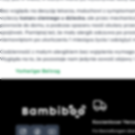
Bez względu na decyzję lekarza, maluchowi z symptomam
wyleczy
kataru siennego u dziecka
, ale przez mechanic
powrocie do domu, a podczas spaceru nosić okulary prze
spojówek. Pamiętaj też, że mały alergik odczuwa po pro
niemowlętom po ukończeniu 1 miesiąca życia i odciążyć
Codzienność z małym alergikiem bez wątpienia wymaga od 
Wygląda na to, że pozostaje nam jedynie oswoić objawy i 
Vorheriger Beitrag
Kostenloser Ver
Für Bestellungen übe