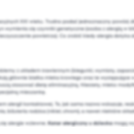
izacyjnych XXI wieku. Trudno podać jednoznaczny powód, 
 wymienia się czynniki genetyczne (osoba z alergią w blis
nieczyszczenie powietrza). Co zrobić kiedy alergia dotyka
oblemy z układem trawiennym (biegunki, wymioty, zaparc
ują głównie białka mleka krowiego oraz te występujące w
szą stosować dietę eliminacyjną. Niestety, mleko modyfi
specjalną mieszankę.
alergii kontaktowej. To, jak sama nazwa wskazuje, reakc
biżuteria rodzica (nikiel, chrom), a nawet niektóre skład
się alergie wziewne.
Katar alergiczny u dziecka
mogą wyw