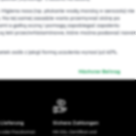
igiena nosa (np. płukanie wodą morską w aerozolu) nie
ę. Na tej samej zasadzie warto przemywać skórę po
kami a gałką oczną i pomogą zapobiegać zapaleniu
 są leki przeciwhistaminowe, które można podawać nawet
tek osób z jakąś formą uczulenia wynosi już 40%.
Nächster Beitrag
Lieferung
Sichere Zahlungen
 oder Paczkomat
Mit SSL-Zertifikat und