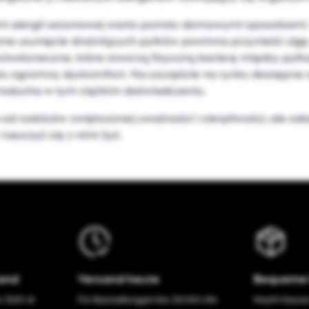
i alergii sezonowej warto pomóc domowymi sposobami. H
zne usunięcie drażniących pyłków powinna przynieść ulg
ciwsłoneczne, które stworzą fizyczną barierę między pył
stu ogromny dyskomfort. Na szczęście na rynku dostępne
 malucha w tym ciężkim doświadczeniu.
rodziców zwiększonej uważności i cierpliwości, ale odse
nauczyć się z nimi żyć.
sand
Versand heute
Bequeme 
r 300 zł
Für Bestellungen bis 20:00 Uhr
Nach Hause