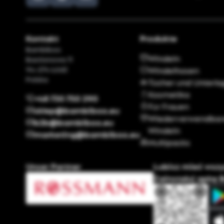
Kontakt
Produkte
Bambiboo
Windeln
Bastionowa 11
94-274 Łódź
Windelhosen
Polska
Tücher und Unterl
Kosmetika
+48 730 750 290
Für Frauen
sklep@bambiboo.eu
Wiederverwendbar
b2b@bambiboo.eu
Windeln
marketing@bambiboo.eu
Multipacks
Unser Partner
Lubisz mieć wsz
Zainstaluj apkę 