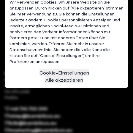
Uhr
Wir verwenden Cookies, um unsere Website an Sie
anzupassen. Durch Klicken auf "Alle akzeptieren" stimmen
Sie ihrer Verwendung zu. Sie können die Einstellungen
jederzeit ändern. Cookies personalisieren Anzeigen und
Inhalte, ermöglichen Social-Media-Funktionen und
analysieren den Verkehr. Informationen können mit
Bequeme Lieferung
Sichere Zahlungen
Partnern geteilt und mit anderen Daten über Sie
kombiniert werden. Erfahren Sie mehr in unserer
Nach Hause oder
Mit SSL-Zertifikat und
Datenschutzrichtlinie. Sie haben die volle Kontrolle -
Paczkomat
Verschlüsselung
klicken Sie auf "Cookie-Einstellungen", um Ihre
Präferenzen anzupassen.
Cookie-Einstellungen
Kontakt
Alle akzeptieren
Bambiboo
Bastionowa 11
94-274 Łódź
Polska
+48 730 750 290
sklep@bambiboo.eu
b2b@bambiboo.eu
marketing@bambiboo.eu