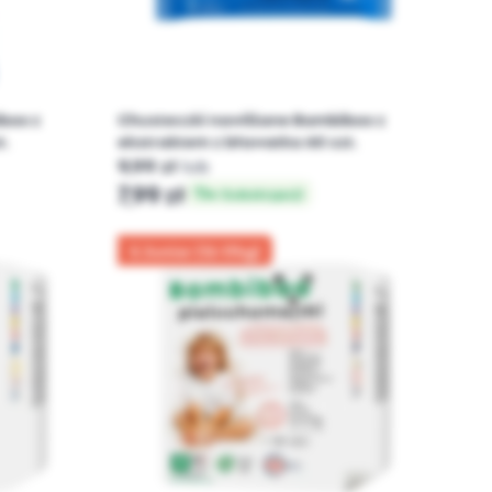
boo z
Chusteczki nawilżane Bambiboo z
t.
ekstraktem z bławatka 60 szt.
9,99 zł
lub
7,99 zł
w Subskrypcji
5 Junior (12-17kg)