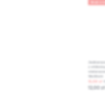
Brak w 
Jednorazo
z włóknin
wielorazow
18x30cm
15,00 zł
12,00 z