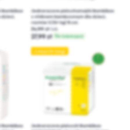
i Bambiboo
Jednorazowe pieluchomajtki Bambiboo
dzieci,
z włóknem bambusowym dla dzieci,
rozmiar 5 (12+ kg) 15 szt.
34,99 zł
lub
27,99 zł
w Subskrypcji
4 Maxi (9-14kg)
i Bambiboo
Jednorazowe pieluszki Bambiboo