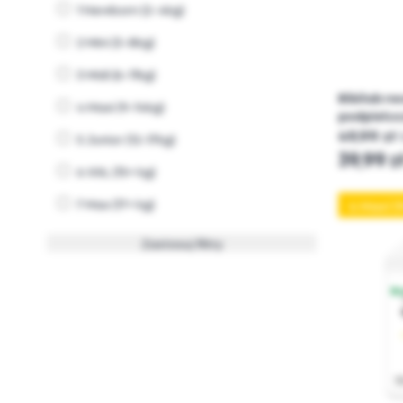
1 Newborn (2-4kg)
2 Mini (3-8kg)
3 Midi (6-11kg)
Bibilab n
4 Maxi (9-14kg)
podpielus
49,99 zł
5 Junior (12-17kg)
39,99 z
6 XXL (15+ kg)
7 Max (17+ kg)
4 Maxi (
Zastosuj filtry