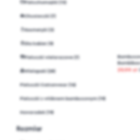
Pieluchomajtki (13)
Chusteczki (7)
Kosmetyki (3)
Dla kobiet (9)
Bambusowa
Pieluszki wielorazowe (7)
Bambiboo 
29,99 zł
Wielopaki (28)
Pieluszki Cottonwear (16)
Pieluszki z włóknem bambusowym (19)
Noworodek (19)
Rozmiar