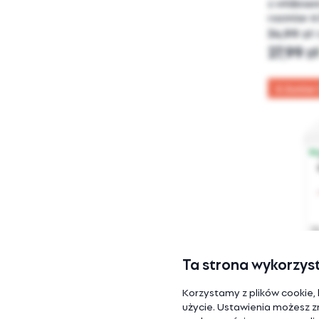
z włókne
rozmiar 6 (
34,99 zł
27,99 z
5 Junior 
Ta strona wykorzyst
Jednoraz
COTTONWE
Korzystamy z plików cookie, 
dla dzieci
użycie. Ustawienia możesz zmi
szt.