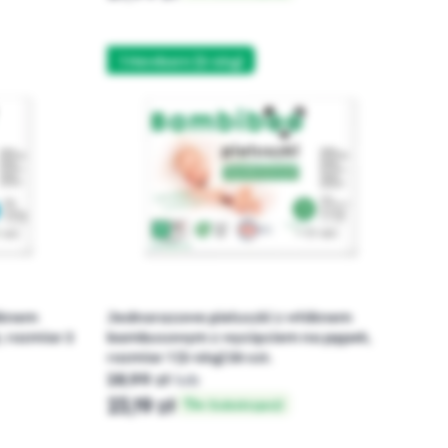
1 Newborn (2-4kg)
óknem
Jednorazowe pieluszki z włóknem
 rozmiar 2
bambusowym z wycięciem na pępek,
rozmiar 1 (2-4kg) 26 szt.
28,99 zł
lub
23,19 zł
w Subskrypcji