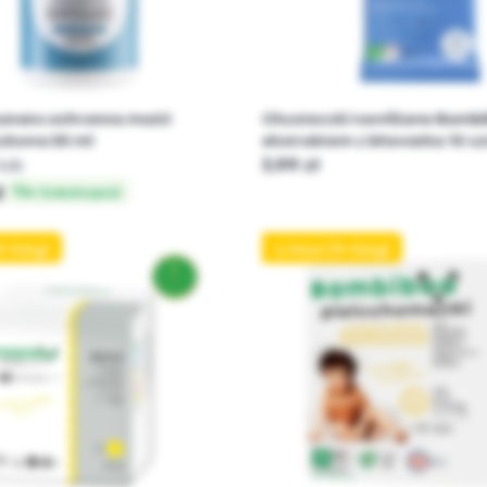
eonato ochronna maść
Chusteczki nawilżane Bambi
zkowa 50 ml
ekstraktem z bławatka 10 sz
lub
3,99 zł
ł
w Subskrypcji
9-14kg)
4 Maxi (9-14kg)