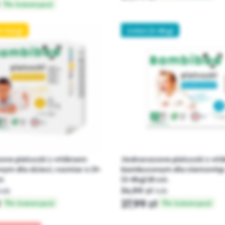
w Subskrypcji
9-14kg)
2 Mini (3-8kg)
we pieluszki z włóknem
Jednorazowe pieluszki z wł
m dla dzieci, rozmiar 4 (9-
bambusowym dla niemowląt,
t.
(3-8kg) 25 szt.
lub
34,99 zł
lub
ł
27,99 zł
w Subskrypcji
w Subskrypcji