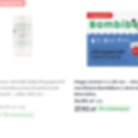
magazynie
we wkładki (bibułki,papierki)
Mega zestaw 4 x 60 szt. - ch
y bambusowej do pieluszek
nawilżane Bambiboo z ekstr
ych - rolka 100 szt. -
bławatka
34,90 zł
lub
18,99 zł
lub
27,92 zł
w Subskrypcji
ł
w Subskrypcji