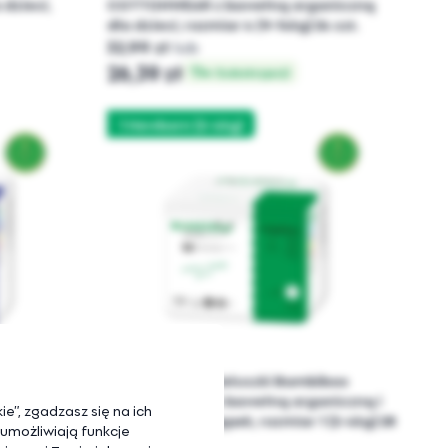
dzieci,
COTTONWEAR z bawełną organiczną
dla dzieci, rozmiar 4 (9-14kg) 24 szt.
32,99 zł
lub
26,39 zł
w Subskrypcji
1 Newborn (2-4kg)
biboo
Jednorazowe pieluszki Bambiboo
ganiczną
COTTONWEAR z bawełną organiczną i
e”, zgadzasz się na ich
 (6-11kg) 26
wycięciem na pępek, rozmiar 1 (2-4kg) 28
 umożliwiają funkcje
szt.