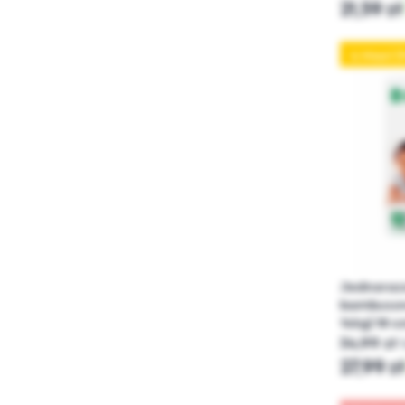
21,59 zł
4 Maxi (
Jednorazo
bambusowy
14kg) 18 sz
34,99 zł
27,99 z