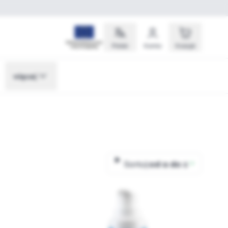
Polski
Konto
Koszyk
więcej
Sortuj:
od a do z