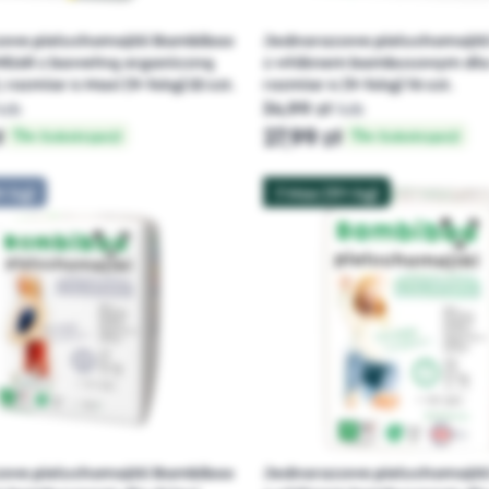
owe pieluchomajtki Bambiboo
Jednorazowe pieluchomajtk
AR z bawełną organiczną
z włóknem bambusowym dla 
, rozmiar 4 Maxi (9-14kg) 22 szt.
rozmiar 4 (9-14kg) 16 szt.
lub
34,99 zł
lub
ł
27,99 zł
w Subskrypcji
w Subskrypcji
+ kg)
7 Max (17+ kg)
owe pieluchomajtki Bambiboo
Jednorazowe pieluchomajtk