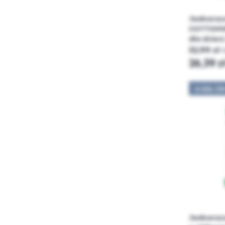
Jednoraz
COTTONWE
dla dzieci
32,99 zł
26,39 z
6 XXL (15
Jednoraz