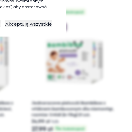
 innymi Twoimi danymi.
26,99 zł
lub
cookies”, aby dostosować
21,59 zł
w Subskrypcji
s
Akceptuję wszystkie
3 Midi (6-11kg)
iboo z
Jednorazowe pieluszki Bambiboo z
ieci,
włóknem bambusowym dla niemowląt,
zt.
rozmiar 3 Midi (6-11kg) 21 szt.
34,99 zł
lub
27,99 zł
w Subskrypcji