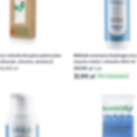
 wielofunkcyjna pieluszka
Bibilab neonato fizjologiczny
(kocyk, chusta, otulacz)
mycia ciała i włosów 200 ml
34,90 zł
39,99 zł
lub
31,99 zł
w Subskrypcji