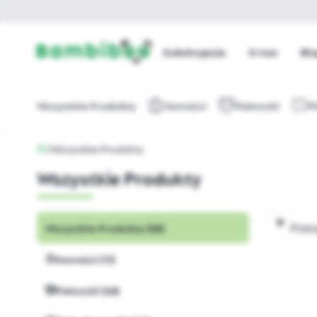
Subskrypcja
O nas
Bl
Wszystkie Produkty
Nowości
Pieluszki
P
/
Wszystkie Produkty
Wszystkie Produkty
Poka
Wszystkie Produkty (58)
Nowości (11)
Pieluszki (26)