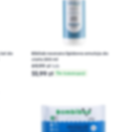
 żel do
Bibilab neonato lipidowa emulsja do
ciała 200 ml
69,99 zł
lub
55,99 zł
w Subskrypcji