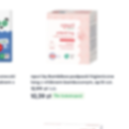
usteczki
npuri by Bambiboo podpaski higieniczne
aktem z
long z włóknem bambusowym, op.10 szt.
12,99 zł
lub
10,39 zł
w Subskrypcji