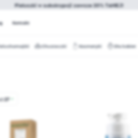
Pieluszki w subskrypcji zawsze 20% TANIEJ!
og
Kontakt
ieluchomajtki
Chusteczki
Kosmetyki
Dla kobiet
ż:
27